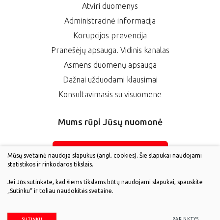
Atviri duomenys
Administracinė informacija
Korupcijos prevencija
Pranešėjų apsauga. Vidinis kanalas
Asmens duomenų apsauga
Dažnai užduodami klausimai
Konsultavimasis su visuomene
Mums rūpi Jūsų nuomonė
ĮVERTINKITE MUS
Mūsų svetainė naudoja slapukus (angl. cookies). Šie slapukai naudojami
statistikos ir rinkodaros tikslais.
Jei Jūs sutinkate, kad šiems tikslams būtų naudojami slapukai, spauskite
„Sutinku“ ir toliau naudokitės svetaine.
© 2025 Visos teisės saugomos
Duomenų apsauga
SUTINKU
PARINKTYS