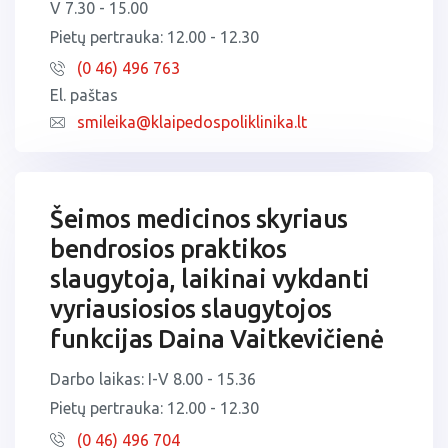
V 7.30 - 15.00
Pietų pertrauka: 12.00 - 12.30
(0 46) 496 763
El. paštas
smileika@klaipedospoliklinika.lt
Šeimos medicinos skyriaus
bendrosios praktikos
slaugytoja, laikinai vykdanti
vyriausiosios slaugytojos
funkcijas Daina Vaitkevičienė
Darbo laikas: I-V 8.00 - 15.36
Pietų pertrauka: 12.00 - 12.30
(0 46) 496 704