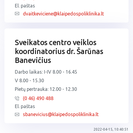
El. paštas
dvaitkeviciene@klaipedospoliklinika.lt
Sveikatos centro veiklos
koordinatorius dr. Šarūnas
Banevičius
Darbo laikas: I-IV 8.00 - 16.45
V 8.00 - 15.30
Pietų pertrauka: 12.00 - 12.30
(0 46) 490 488
El. paštas
sbanevicius@klaipedospoliklinika.lt
2022-04-15, 10:40:51