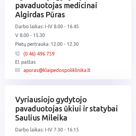
Statistikos ir informatikos tarnyba
pavaduotojas medicinai
Profilaktinis skyrius
Algirdas Pūras
Ambulatorija (Vaidaugų g. 7)
Chirurgijos - odontologijos skyrius
Darbo laikas: I-IV 8.00 - 16.45
V 8.00 - 15.30
Šeimos medicinos skyrius (Taikos pr. 76)
Ambulatorinis - konsultacinis skyrius
Pietų pertrauka: 12.00 - 12.30
Fizinės medicinos ir reabilitacijos skyrius
(0 46) 496 759
Klinikinės diagnostikos laboratorija
El. paštas
apuras@klaipedospoliklinika.lt
Profilaktinis skyrius
Chirurgijos - odontologijos skyrius
Vyriausiojo gydytojo
pavaduotojas ūkiui ir statybai
Ambulatorinis - konsultacinis skyrius
Saulius Mileika
Fizinės medicinos ir reabilitacijos skyrius
Darbo laikas: I-IV 7.30 - 16.15