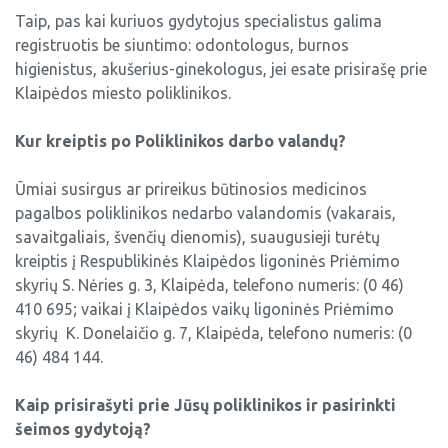
Taip, pas kai kuriuos gydytojus specialistus galima
Profilaktinis skyrius
registruotis be siuntimo: odontologus, burnos
higienistus, akušerius-ginekologus, jei esate prisirašę prie
Chirurgijos - odontologijos skyrius
Klaipėdos miesto poliklinikos.
Ambulatorinis - konsultacinis skyrius
Kur kreiptis po Poliklinikos darbo valandų?
Fizinės medicinos ir reabilitacijos skyrius
Ūmiai susirgus ar prireikus būtinosios medicinos
pagalbos poliklinikos nedarbo valandomis (vakarais,
savaitgaliais, švenčių dienomis), suaugusieji turėtų
kreiptis į Respublikinės Klaipėdos ligoninės Priėmimo
skyrių S. Nėries g. 3, Klaipėda, telefono numeris: (0 46)
410 695; vaikai į Klaipėdos vaikų ligoninės Priėmimo
skyrių K. Donelaičio g. 7, Klaipėda, telefono numeris: (0
46) 484 144.
Kaip prisirašyti prie Jūsų poliklinikos ir pasirinkti
šeimos gydytoją?