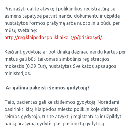
Prisirašyti galite atvykę į poliklinikos registratūrą su
asmens tapatybę patvirtinančiu dokumentu ir užpildę
nustatytos formos prašymą arba nuotoliniu būdu per
mūsų svetainę:
http://reg.klaipedospoliklinika.lt/p/prisirasyti/.
Keičiant gydytoją ar polikliniką dažniau nei du kartus per
metus gali būti taikomas simbolinis registracijos
mokestis (0,29 Eur), nustatytas Sveikatos apsaugos
ministerijos.
Ar galima pakeisti šeimos gydytoją?
Taip, pacientas gali keisti šeimos gydytoją. Norėdami
pasirinkti kitą Klaipėdos miesto poliklinikoje dirbantį
šeimos gydytoją, turite atvykti į registratūrą ir užpildyti
naują prašymą gydytis pas pasirinktą gydytoją.