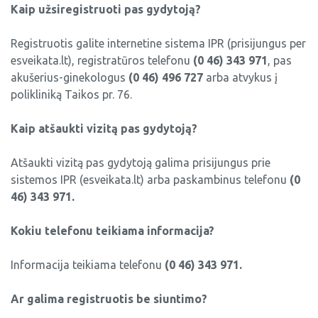
Kaip užsiregistruoti pas gydytoją?
Klinikinės diagnostikos laboratorija
Darbotvarkės
Administracija
Profilaktinis skyrius
Registruotis galite internetine sistema IPR (prisijungus per
Chirurgijos ir odontologijos skyrius
Darbuotojų atliekamos funkcijos ir
Vidaus medicinos audito tarnyba
Ambulatorija
esveikata.lt), registratūros telefonu
(0 46) 343 971
, pas
specialieji reikalavimai jų pareigybei
Profilaktinis skyrius
akušerius-ginekologus
(0 46) 496 727
arba atvykus į
Teisės ir personalo tarnyba
Vaidaugų ambulatorija
polikliniką Taikos pr. 76.
Informacija apie komisijas ir darbo grupes
Ambulatorija
Bendrasis skyrius
El.pašto sudarymo tvarka
Kaip atšaukti vizitą pas gydytoją?
Vaidaugų
Finansų tarnyba
Atšaukti vizitą pas gydytoją galima prisijungus prie
sistemos IPR (esveikata.lt) arba paskambinus telefonu
(0
Ūkio tarnyba
46) 343 971.
Statistikos ir informatikos tarnyba
Kokiu telefonu teikiama informacija?
Ambulatorija (Vaidaugų g. 7)
Informacija teikiama telefonu
(0 46) 343 971.
Šeimos medicinos skyrius (Taikos pr. 76)
Ar galima registruotis be siuntimo?
Klinikinės diagnostikos laboratorija