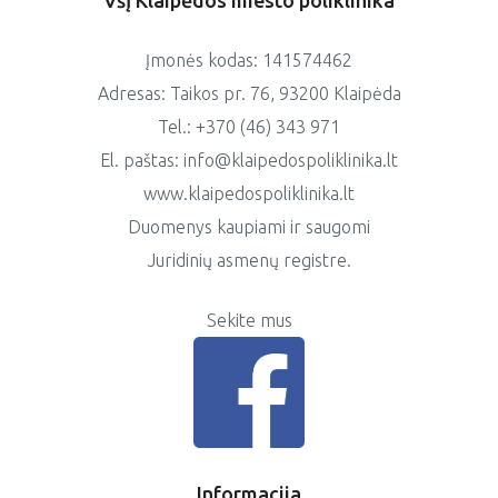
VšĮ Klaipėdos miesto poliklinika
Įmonės kodas: 141574462
Adresas: Taikos pr. 76, 93200 Klaipėda
Tel.: +370 (46) 343 971
El. paštas: info@klaipedospoliklinika.lt
www.klaipedospoliklinika.lt
Duomenys kaupiami ir saugomi
Juridinių asmenų registre.
Sekite mus
Informacija