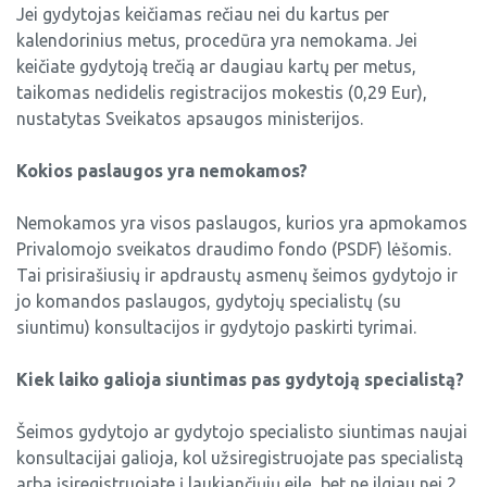
Jei gydytojas keičiamas rečiau nei du kartus per
kalendorinius metus, procedūra yra nemokama. Jei
keičiate gydytoją trečią ar daugiau kartų per metus,
taikomas nedidelis registracijos mokestis (0,29 Eur),
nustatytas Sveikatos apsaugos ministerijos.
Kokios paslaugos yra nemokamos?
Nemokamos yra visos paslaugos, kurios yra apmokamos
Privalomojo sveikatos draudimo fondo (PSDF) lėšomis.
Tai prisirašiusių ir apdraustų asmenų šeimos gydytojo ir
jo komandos paslaugos, gydytojų specialistų (su
siuntimu) konsultacijos ir gydytojo paskirti tyrimai.
Kiek laiko galioja siuntimas pas gydytoją specialistą?
Šeimos gydytojo ar gydytojo specialisto siuntimas naujai
konsultacijai galioja, kol užsiregistruojate pas specialistą
arba įsiregistruojate į laukiančiųjų eilę, bet ne ilgiau nei 2